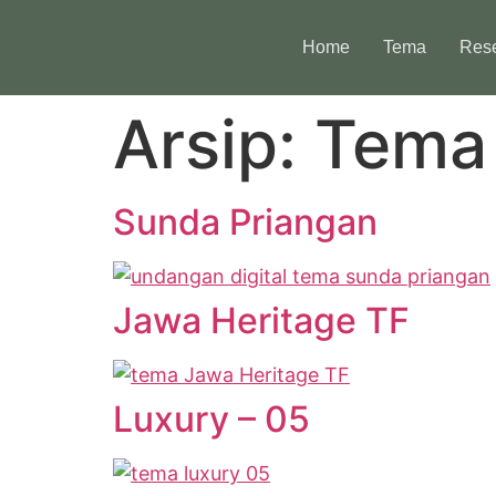
Home
Tema
Rese
Arsip:
Tema
Sunda Priangan
Jawa Heritage TF
Luxury – 05