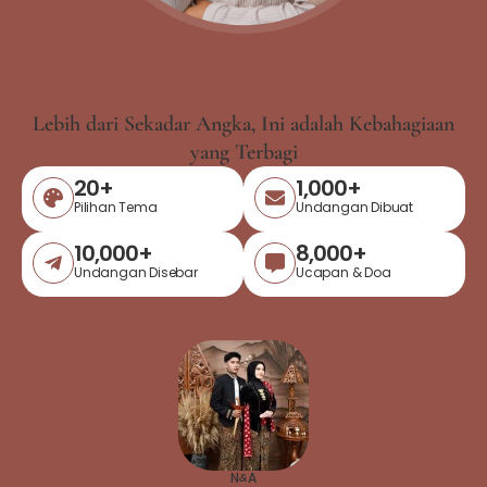
Lebih dari Sekadar Angka, Ini adalah Kebahagiaan
yang Terbagi
20
+
1,000
+
Pilihan Tema
Undangan Dibuat
10,000
+
8,000
+
Undangan Disebar
Ucapan & Doa
N
A
&