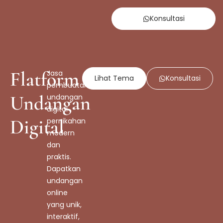
Konsultasi
Flatform
Jasa
Lihat Tema
Konsultasi
pembuatan
Undangan
undangan
digital
Digital
pernikahan
modern
dan
praktis.
Dapatkan
undangan
online
yang unik,
interaktif,