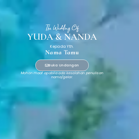
The Wedding Of
YUDA & NANDA
Kepada Yth.
Nama Tamu
Buka Undangan
Mohon maaf apabila ada kesalahan penulisan
nama/gelar.