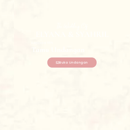
The Wedding Of
ELYANA & SYAHRIL
Kepada Yth.
Tamu Undangan
Buka Undangan