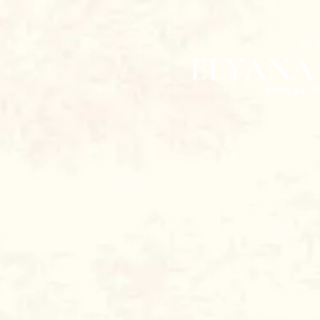
The
ELYANA 
Minggu, 3