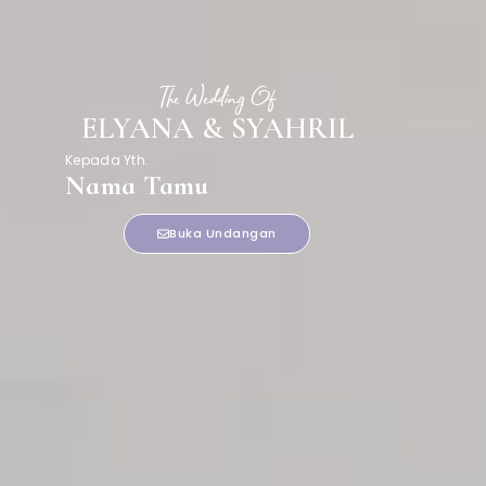
The Wedding Of
ELYANA & SYAHRIL
Kepada Yth.
Nama Tamu
Buka Undangan