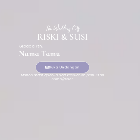
The Wedding Of
RISKI & SUSI
Kepada Yth.
Nama Tamu
Buka Undangan
Mohon maaf apabila ada kesalahan penulisan
nama/gelar.