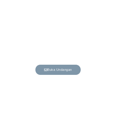
The Wedding Of
DHIFAN &
MUTIARA
Kepada Yth.
Nama Tamu
Buka Undangan
Mohon maaf apabila ada kesalahan penulisan
nama/gelar.