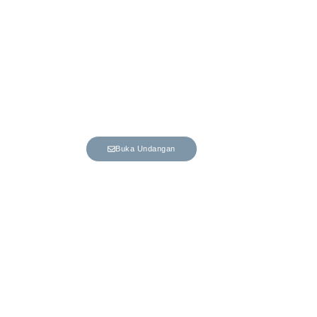
The Wedding Of
DEWI & ATO
Kepada Yth.
Nama Tamu
Buka Undangan
Mohon maaf apabila ada kesalahan penulisan
nama/gelar.