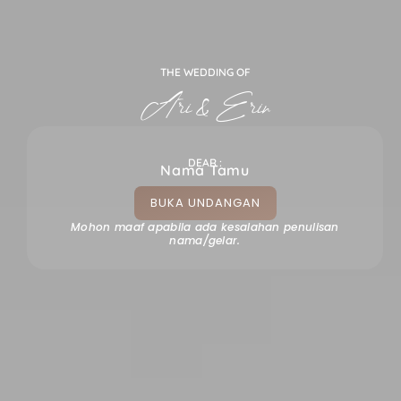
The Wedding Of
Ari & Erin
THE WEDDING OF
16 Juni 2026
Ari & Erin
00
00
00
00
Hari
Jam
Menit
Detik
DEAR :
Save the Date
Nama Tamu
BUKA UNDANGAN
Mohon maaf apabila ada kesalahan penulisan
nama/gelar.