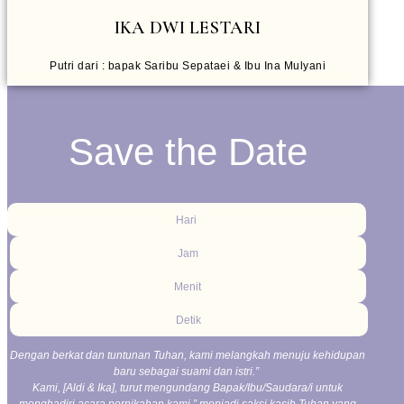
IKA DWI LESTARI
Putri dari : bapak Saribu Sepataei & Ibu Ina Mulyani
Save the Date
Hari
Jam
Menit
Detik
Dengan berkat dan tuntunan Tuhan, kami melangkah menuju kehidupan
baru sebagai suami dan istri.”
Kami, [Aldi & Ika], turut mengundang Bapak/Ibu/Saudara/i untuk