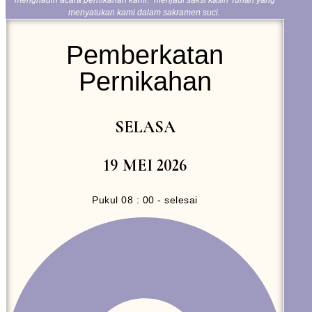
menghadiri acara pernikahan kami.” menjadi saksi kasih Tuhan yang
menyatukan kami dalam sakramen suci.
Pemberkatan
Pernikahan
SELASA
19 MEI 2026
Pukul 08 : 00 - selesai