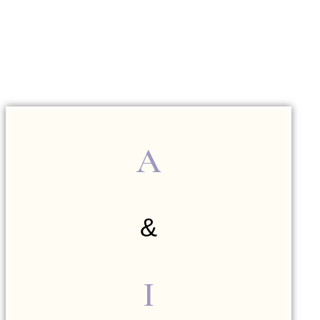
A
&
I